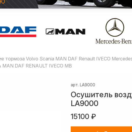
е тормоза Volvo Scania MAN DAF Renault IVECO Merced
IA MAN DAF RENAULT IVECO MB
арт.
LA9000
Осушитель возд
LA9000
15100 ₽