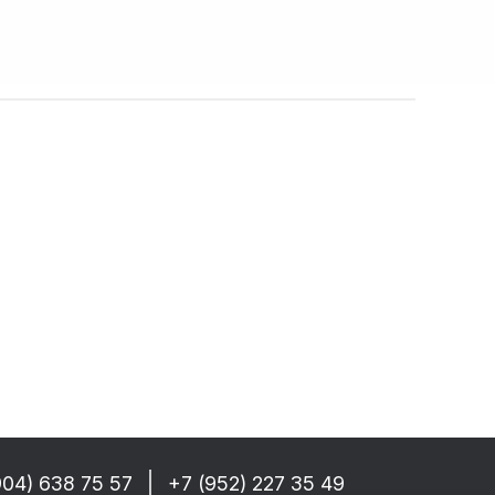
ад запчастей
собые условия!
 РФ, Беларуси и стран СНГ
-------
GM/F2000/F90
CF 106XF
UM KERAX
star/Eurotech
904) 638 75 57
+7 (952) 227 35 49