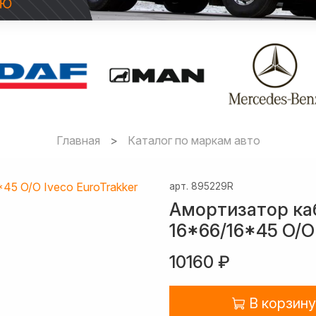
Главная
Каталог по маркам авто
арт.
895229R
Амортизатор ка
16*66/16*45 O/O 
10160 ₽
В корзину