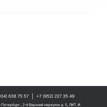
ад запчастей
собые условия!
 РФ, Беларуси и стран СНГ
-------
GM/F2000/F90
CF 106XF
UM KERAX
904) 638 75 57
+7 (952) 227 35 49
star/Eurotech
тего
-Петербург , 2-й Верхний переулок д. 5, ЛИТ. И