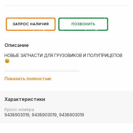
Описание
НОВЫЕ ЗАПЧАСТИ ДЛЯ ГРУЗОВИКОВ И ПОЛУПРИЦЕПОВ
😃
------------------------------------
Показать полностью
💶 Низкие цены
✔ Оплата нал/безнал с НДС
Характеристики
🚚 Работаем с регионами
Кросс номера
🏢 Собственный большой склад запчастей
9438903019, 9438903019, 9438903019
💰 Оптовым покупателям - особые условия!
🚚 Доставка в любой регион РФ, Беларуси и стран СНГ