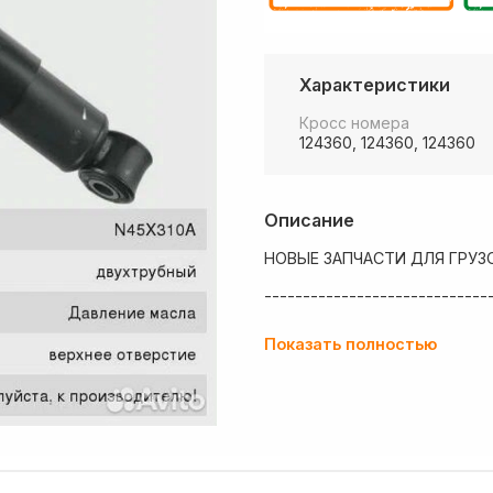
Характеристики
Кросс номера
124360, 124360, 124360
Описание
НОВЫЕ ЗАПЧАСТИ ДЛЯ ГРУЗ
-----------------------------
💶 Низкие цены
Показать полностью
✔ Оплата нал/безнал с НДС
🚚 Работаем с регионами
🏢 Собственный большой скл
💰 Оптовым покупателям - о