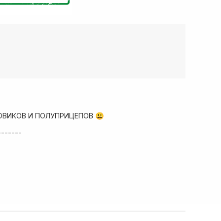
ОВИКОВ И ПОЛУПРИЦЕПОВ 😃
-------
ад запчастей
собые условия!