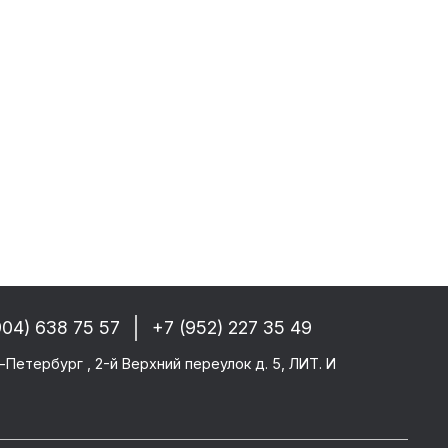
 РФ, Беларуси и стран СНГ
-------
GM/F2000/F90
CF 106XF
UM KERAX
star/Eurotech
904) 638 75 57
+7 (952) 227 35 49
тего
-Петербург , 2-й Верхний переулок д. 5, ЛИТ. И
ми SAF/ROR/BPW
-------
те