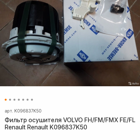
арт.
K096837K50
Фильтр осушителя VOLVO FH/FM/FMX FE/FL
Renault Renault K096837K50