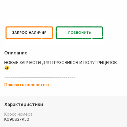
Описание
НОВЫЕ ЗАПЧАСТИ ДЛЯ ГРУЗОВИКОВ И ПОЛУПРИЦЕПОВ
😃
------------------------------------
Показать полностью
💶 Низкие цены
✔ Оплата нал/безнал с НДС
Характеристики
🚚 Работаем с регионами
Кросс номера
🏢 Собственный большой склад запчастей
K096837K50
💰 Оптовым покупателям - особые условия!