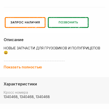
Описание
НОВЫЕ ЗАПЧАСТИ ДЛЯ ГРУЗОВИКОВ И ПОЛУПРИЦЕПОВ
😃
------------------------------------
Показать полностью
💶 Низкие цены
✔ Оплата нал/безнал с НДС
Характеристики
🚚 Работаем с регионами
Кросс номера
🏢 Собственный большой склад запчастей
1340468, 1340468, 1340468
💰 Оптовым покупателям - особые условия!