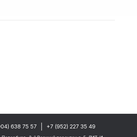
собые условия!
 РФ, Беларуси и стран СНГ
-------
GM/F2000/F90
CF 106XF
UM KERAX
star/Eurotech
тего
ми SAF/ROR/BPW
904) 638 75 57
+7 (952) 227 35 49
-------