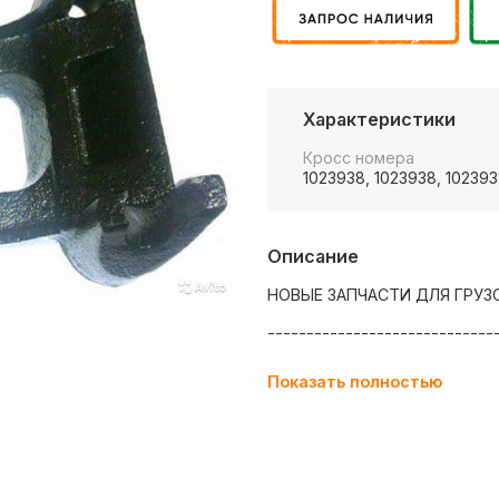
Характеристики
Кросс номера
1023938, 1023938, 10239
Описание
НОВЫЕ ЗАПЧАСТИ ДЛЯ ГРУЗ
-----------------------------
💶 Низкие цены
Показать полностью
✔ Оплата нал/безнал с НДС
🚚 Работаем с регионами
🏢 Собственный большой скл