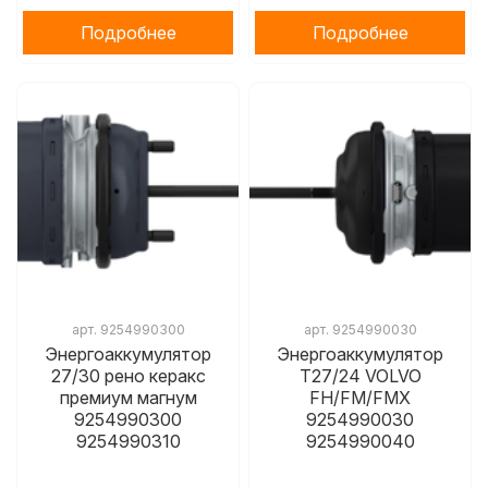
Подробнее
Подробнее
арт.
9254990300
арт.
9254990030
Энергоаккумулятор
Энергоаккумулятор
27/30 рено керакс
T27/24 VOLVO
премиум магнум
FH/FM/FMX
9254990300
9254990030
9254990310
9254990040