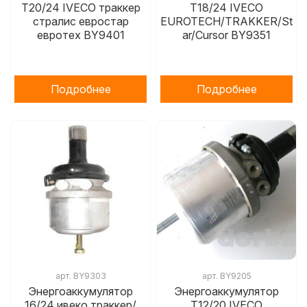
T20/24 IVECO траккер
T18/24 IVECO
стралис евростар
EUROTECH/TRAKKER/St
евротех BY9401
ar/Cursor BY9351
Подробнее
Подробнее
арт.
BY9303
арт.
BY9205
Энергоаккумулятор
Энергоаккумулятор
16/24 ивеко траккер/
T12/20 IVECO